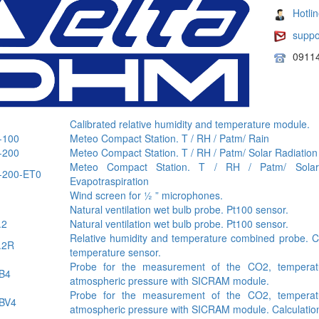
Hotli
suppo
0911
Calibrated relative humidity and temperature module.
100
Meteo Compact Station. T / RH / Patm/ Rain
200
Meteo Compact Station. T / RH / Patm/ Solar Radiation
Meteo Compact Station. T / RH / Patm/ Solar 
200-ET0
Evapotraspiration
Wind screen for ½ ” microphones.
Natural ventilation wet bulb probe. Pt100 sensor.
.2
Natural ventilation wet bulb probe. Pt100 sensor.
Relative humidity and temperature combined probe. C
.2R
temperature sensor.
Probe for the measurement of the CO2, temperatur
B4
atmospheric pressure with SICRAM module.
Probe for the measurement of the CO2, temperatur
BV4
atmospheric pressure with SICRAM module. Calculatio