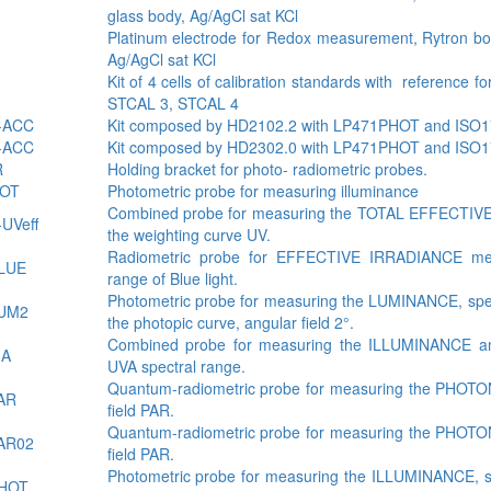
glass body, Ag/AgCl sat KCl
Platinum electrode for Redox measurement, Rytron b
Ag/AgCl sat KCl
Kit of 4 cells of calibration standards with reference
STCAL 3, STCAL 4
-ACC
Kit composed by HD2102.2 with LP471PHOT and ISO1702
-ACC
Kit composed by HD2302.0 with LP471PHOT and ISO1702
R
Holding bracket for photo- radiometric probes.
OT
Photometric probe for measuring illuminance
Combined probe for measuring the TOTAL EFFECTIVE
UVeff
the weighting curve UV.
Radiometric probe for EFFECTIVE IRRADIANCE mea
LUE
range of Blue light.
Photometric probe for measuring the LUMINANCE, spec
UM2
the photopic curve, angular field 2°.
Combined probe for measuring the ILLUMINANCE a
-A
UVA spectral range.
Quantum-radiometric probe for measuring the PHOTON
AR
field PAR.
Quantum-radiometric probe for measuring the PHOTON
AR02
field PAR.
Photometric probe for measuring the ILLUMINANCE, s
HOT