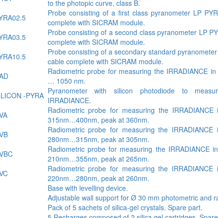
to the photopic curve, class B.
Probe consisting of a first class pyranometer LP P
YRA02.5
complete with SICRAM module.
Probe consisting of a second class pyranometer LP P
YRA03.5
complete with SICRAM module.
Probe consisting of a secondary standard pyranomete
YRA10.5
cable complete with SICRAM module.
Radiometric probe for measuring the IRRADIANCE in 
AD
… 1050 nm.
Pyranometer with silicon photodiode to mea
ILICON -PYRA
IRRADIANCE.
Radiometric probe for measuring the IRRADIANCE i
VA
315nm…400nm, peak at 360nm.
Radiometric probe for measuring the IRRADIANCE i
VB
280nm…315nm, peak at 305nm.
Radiometric probe for measuring the IRRADIANCE in
VBC
210nm…355nm, peak at 265nm.
Radiometric probe for measuring the IRRADIANCE i
VC
220nm…280nm, peak at 260nm.
Base with levelling device.
Adjustable wall support for Ø 30 mm photometric and r
Pack of 5 sachets of silica-gel crystals. Spare part.
5 Recharges composed of 2 silica gel cartridges. Spare