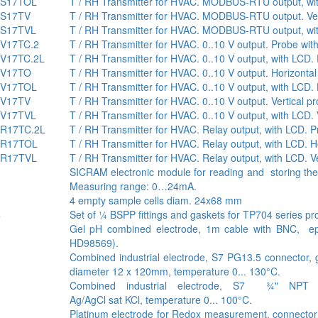
S17TOL
T / RH Transmitter for HVAC. MODBUS-RTU output, wit
S17TV
T / RH Transmitter for HVAC. MODBUS-RTU output. Ver
S17TVL
T / RH Transmitter for HVAC. MODBUS-RTU output, with
V17TC.2
T / RH Transmitter for HVAC. 0..10 V output. Probe with
V17TC.2L
T / RH Transmitter for HVAC. 0..10 V output, with LCD. 
V17TO
T / RH Transmitter for HVAC. 0..10 V output. Horizonta
V17TOL
T / RH Transmitter for HVAC. 0..10 V output, with LCD.
V17TV
T / RH Transmitter for HVAC. 0..10 V output. Vertical p
V17TVL
T / RH Transmitter for HVAC. 0..10 V output, with LCD. 
R17TC.2L
T / RH Transmitter for HVAC. Relay output, with LCD. P
R17TOL
T / RH Transmitter for HVAC. Relay output, with LCD. H
R17TVL
T / RH Transmitter for HVAC. Relay output, with LCD. Ve
SICRAM electronic module for reading and storing
Measuring range: 0…24mA.
4 empty sample cells diam. 24x68 mm
4
Set of ¼ BSPP fittings and gaskets for TP704 series pr
Gel pH combined electrode, 1m cable with BNC, epo
HD98569).
Combined industrial electrode, S7 PG13.5 connector, 
diameter 12 x 120mm, temperature 0... 130°C.
Combined industrial electrode, S7 ¾" NPT c
Ag/AgCl sat KCl, temperature 0... 100°C.
Platinum electrode for Redox measurement, connector