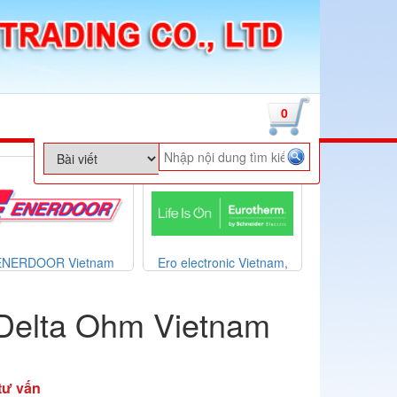
0
ENERDOOR Vietnam
Ero electronic Vietnam,
ESA Automati
Eurotherm Vietnam
ESA Vi
 Delta Ohm Vietnam
tư vấn