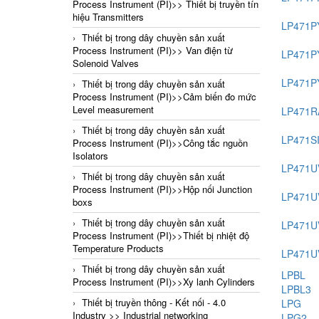
Process Instrument (PI)>> Thiết bị truyền tín
hiệu Transmitters
LP471P
Thiết bị trong dây chuyền sản xuất
Process Instrument (PI)>> Van điện từ
LP471P
Solenoid Valves
LP471P
Thiết bị trong dây chuyền sản xuất
Process Instrument (PI)>>Cảm biến đo mức
Level measurement
LP471R
Thiết bị trong dây chuyền sản xuất
LP471S
Process Instrument (PI)>>Công tắc nguồn
Isolators
LP471U
Thiết bị trong dây chuyền sản xuất
Process Instrument (PI)>>Hộp nối Junction
LP471U
boxs
Thiết bị trong dây chuyền sản xuất
LP471U
Process Instrument (PI)>>Thiết bị nhiệt độ
Temperature Products
LP471U
Thiết bị trong dây chuyền sản xuất
LPBL
Process Instrument (PI)>>Xy lanh Cylinders
LPBL3
Thiết bị truyền thông - Kết nối - 4.0
LPG
Industry >> Industrial networking
LPG2