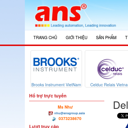
TRANG CHỦ
GIỚI THIỆU
SẢN PHẨM
T
rst Vietnam
Brooks Instrument VietNam
Celduc Relais Vietn
Hổ trợ trực tuyến
Del
Ms Như
nhu@ansgroup.asia
0373238670
Lượt truy cập