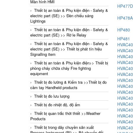
Màn hình HMI
HP477
Thiết bị an toàn & Phụ kiện điện - Safety &
electric part (SE) >> Đèn chiếu sáng
HP478
Lightings
HP480
Thiết bị an toàn & Phụ kiện điện - Safety &
electric part (SE) >> Rờ le Relay
HP481
Thiết bị an toàn & Phụ kiện điện - Safety &
HVAC40
electric part (SE) >> Thiết bị phát tín hiệu
HVAC40
Signalling item
HVAC40
HVAC40
Thiết bị an toàn & Phụ kiện điện>> Thiết bị
HVAC40
phòng cháy chữa cháy Fire fighting
equipment
HVAC40
HVAC40
Thiết bị đo lường & Kiểm tra >>Thiết bị đo
HVAC40
cầm tay Handheld products
HVAC40
Thiết bị đo lưu lượng
HVAC40
HVAC40
Thiết bị đo nhiệt độ, độ ẩm
HVAC40
Thiết bị quan trắc thời thiết >>Weather
HVAC40
Products
HVAC40
Thiết bị trong dây chuyền sản xuất
HVAC40
Process Instrument (PI) >> Bộ chuyển đổi