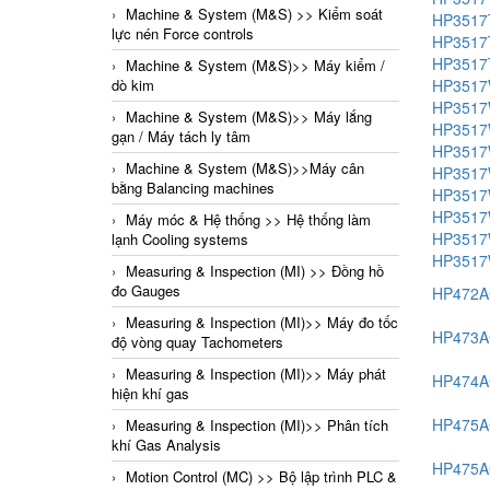
Machine & System (M&S) >> Kiểm soát
HP3517
lực nén Force controls
HP3517
HP3517
Machine & System (M&S)>> Máy kiểm /
HP3517
dò kim
HP3517
Machine & System (M&S)>> Máy lắng
HP3517
gạn / Máy tách ly tâm
HP3517
Machine & System (M&S)>>Máy cân
HP3517
bằng Balancing machines
HP3517
HP3517
Máy móc & Hệ thống >> Hệ thống làm
HP3517
lạnh Cooling systems
HP3517
Measuring & Inspection (MI) >> Đồng hồ
đo Gauges
HP472
Measuring & Inspection (MI)>> Máy đo tốc
HP473
độ vòng quay Tachometers
Measuring & Inspection (MI)>> Máy phát
HP474
hiện khí gas
HP475A
Measuring & Inspection (MI)>> Phân tích
khí Gas Analysis
HP475
Motion Control (MC) >> Bộ lập trình PLC &