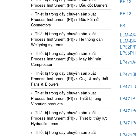
KPI12
Process Instrument (PI)>> Đầu đốt Burners
KPI13
Thiết bị trong dây chuyền sản xuất
Process Instrument (PI)>> Đầu kết nối
Connectors
KS
Thiết bị trong dây chuyền sản xuất
LLM-AK
Process Instrument (PI)>> Hệ thống cân
LLM-BK
Weighing systems
LP32F/
LP35PH
Thiết bị trong dây chuyền sản xuất
Process Instrument (PI)>> Máy khí nén
LP471A-
Compressor
Thiết bị trong dây chuyền sản xuất
LP471B
Process Instrument (PI)>> Quạt & máy thổi
Fans & Blowers
LP471L
Thiết bị trong dây chuyền sản xuất
LP471P
Process Instrument (PI)>> Thiết bị rung
Vibration products
LP471P
Thiết bị trong dây chuyền sản xuất
Process Instrument (PI)>> Thiết bị thủy lực
LP471P
Hydraulic items
Thiết bị trong dây chuyền sản xuất
LP471P