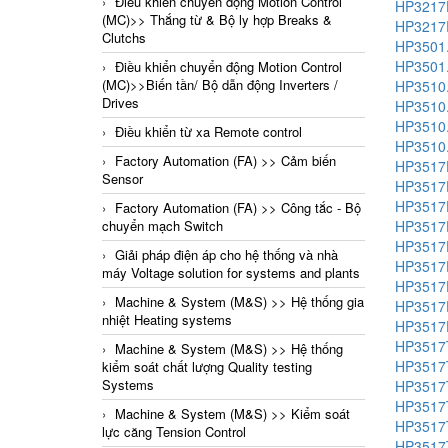
Điều khiển chuyển động Motion Control
HP321
(MC)>> Thắng từ & Bộ ly hợp Breaks &
HP3217
Clutchs
HP3501
HP3501
Điều khiển chuyển động Motion Control
(MC)>>Biến tần/ Bộ dẫn động Inverters /
HP3510.
Drives
HP3510.
HP3510.
Điều khiển từ xa Remote control
HP3510.
Factory Automation (FA) >> Cảm biến
HP3517
Sensor
HP3517
HP3517
Factory Automation (FA) >> Công tắc - Bộ
HP3517
chuyển mạch Switch
HP3517
Giải pháp điện áp cho hệ thống và nhà
HP3517
máy Voltage solution for systems and plants
HP3517
Machine & System (M&S) >> Hệ thống gia
HP3517
nhiệt Heating systems
HP3517
HP3517
Machine & System (M&S) >> Hệ thống
HP3517
kiểm soát chất lượng Quality testing
Systems
HP3517
HP3517
Machine & System (M&S) >> Kiểm soát
HP3517
lực căng Tension Control
HP3517